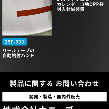
カレンダー
自動
OPP袋
封入
封緘
装置
15P-033
リールテープの
自動貼付
ハンド
製品に関する
お問い合わせ
開発・
製造・
国内外販売