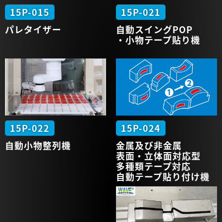
15P-015
15P-021
パレタイザー
自動
スイングPOP
・小物
テープ貼り機
15P-022
15P-024
自動
小物整列機
金属及び非金属
表面・立体面対応型
多種類テープ対応
自動テープ貼り付け機