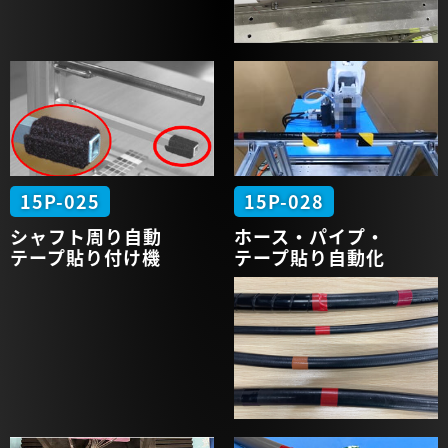
15P-025
15P-028
シャフト周り
自動
ホース・
パイプ・
テープ
貼り付け機
テープ貼り
自動化