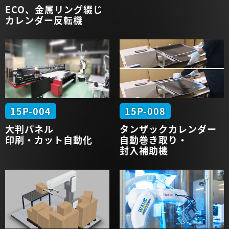
ECO、金属
リング綴じ
カレンダー
反転機
15P-004
15P-008
大判パネル
タンザック
カレンダー
印刷・カット
自動化
自動
巻き取り・
封入補助機