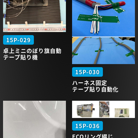
15P-029
卓上
ミニ
のぼり旗
自動
テープ
貼り機
15P-030
ハーネス
固定
テープ貼り
自動化
15P-036
ECO
リング
綴じ