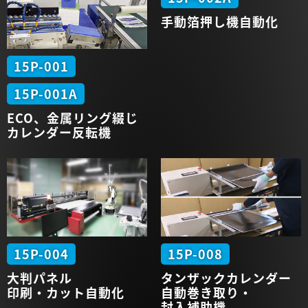
手動
箔押し機
自動化
15P-001
15P-001A
ECO、金属
リング綴じ
カレンダー
反転機
15P-004
15P-008
大判パネル
タンザック
カレンダー
印刷・カット
自動化
自動
巻き取り・
封入補助機