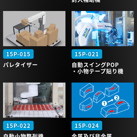
15P-015
15P-021
パレタイザー
自動
スイングPOP
・小物
テープ貼り機
15P-022
15P-024
自動
小物整列機
金属及び非金属