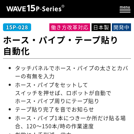
15P-028
働き方改革対応
日本製
開発中
ホース・
パイプ・
テープ貼り
自動化
タッチパネルでホース・パイプの太さとカバ
ーの有無を入力
ホース・パイプ
をセットして
スイッチを押せば、
ロボットが
自動で
ホース・パイプ
周りに
テープ貼り
テープ貼り完了を音でお知らせ
ホース・パイプ1本につき一か所だけ貼る場
合、120～150本/時の作業速度