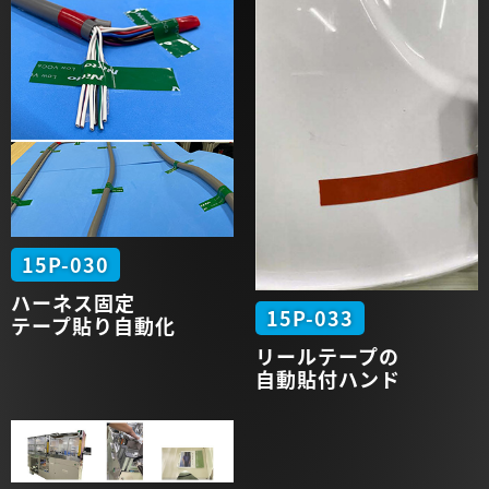
15P-030
ハーネス
固定
15P-033
テープ貼り
自動化
リールテープの
自動貼付
ハンド