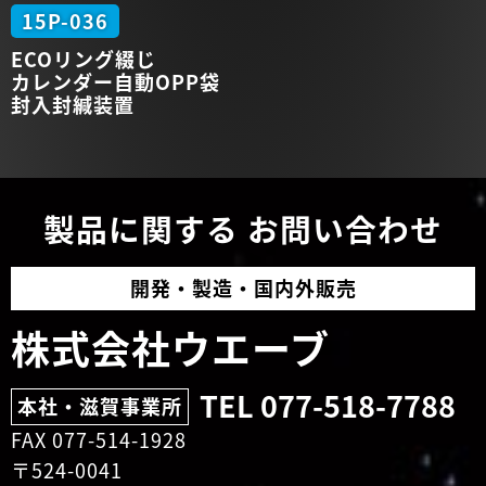
15P-036
ECO
リング
綴じ
カレンダー
自動
OPP袋
封入
封緘
装置
製品に関する
お問い合わせ
開発・
製造・
国内外販売
株式会社ウエーブ
TEL 077-518-7788
本社・滋賀事業所
FAX 077-514-1928
〒524-0041