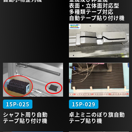
表面・立体面対応型
多種類テープ対応
自動テープ貼り付け機
15P-025
15P-029
シャフト周り
自動
卓上
ミニ
のぼり旗
自動
テープ
貼り付け機
テープ
貼り機