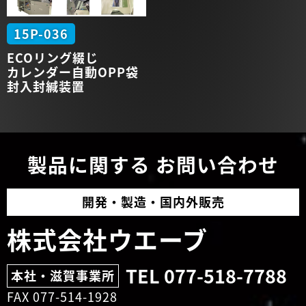
15P-036
ECO
リング
綴じ
カレンダー
自動
OPP袋
封入
封緘
装置
製品に関する
お問い合わせ
開発・
製造・
国内外販売
株式会社ウエーブ
TEL 077-518-7788
本社・滋賀事業所
FAX 077-514-1928