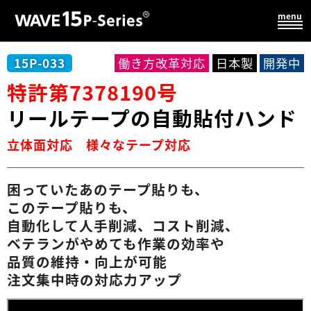
15P-033
働き方改革対応
日本製
開発中
特許第7378190号
リールテープの
自動貼付
ハンド
立体面対応
様々なテープ対応
困っていた
あのテープ貼りも、
このテープ貼りも、
自動化して人手削減、
コスト削減、
ベテランがやめても
作業の効率や
品質の維持・
向上が可能
注文集中時の
対応力アップ