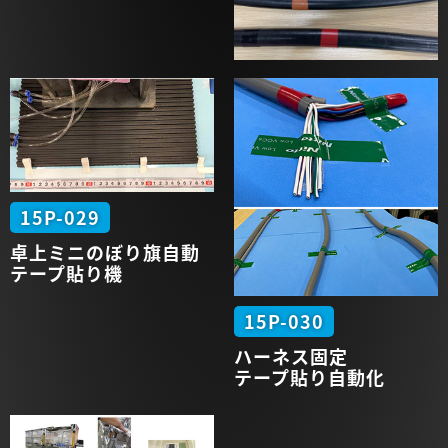
15P-029
卓上
ミニ
のぼり旗
自動
テープ
貼り機
15P-030
ハーネス
固定
テープ貼り
自動化