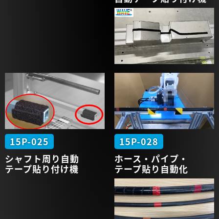
15P-025
15P-028
シャフト周り
自動
ホース・
パイプ・
テープ
貼り付け機
テープ貼り
自動化