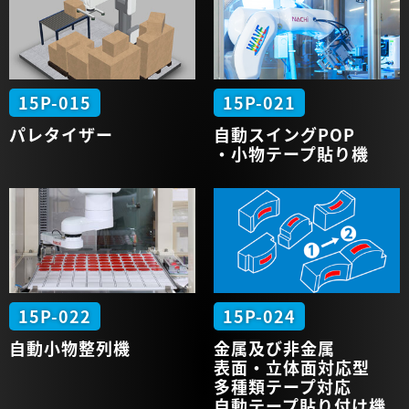
15P-015
15P-021
パレタイザー
自動
スイングPOP
・小物
テープ貼り機
15P-022
15P-024
自動
小物整列機
金属及び非金属
表面・立体面対応型
多種類テープ対応
自動テープ貼り付け機