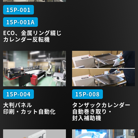
15P-001
15P-001A
ECO、金属
リング綴じ
カレンダー
反転機
15P-004
15P-008
大判パネル
タンザック
カレンダー
印刷・カット
自動化
自動
巻き取り・
封入補助機